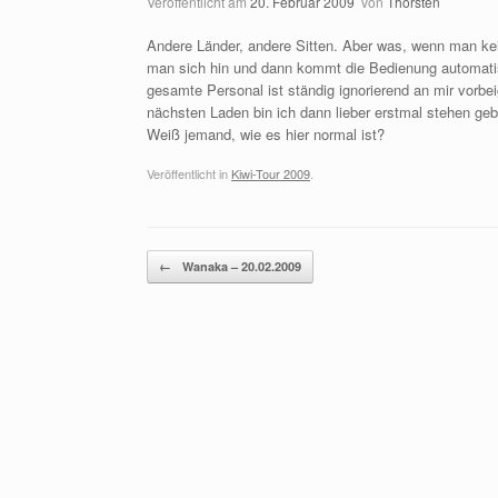
Veröffentlicht am
20. Februar 2009
von
Thorsten
Andere Länder, andere Sitten. Aber was, wenn man kein
man sich hin und dann kommt die Bedienung automati
gesamte Personal ist ständig ignorierend an mir vorbei
nächsten Laden bin ich dann lieber erstmal stehen gebl
Weiß jemand, wie es hier normal ist?
Veröffentlicht in
Kiwi-Tour 2009
.
Beitragsnavigation
←
Wanaka – 20.02.2009