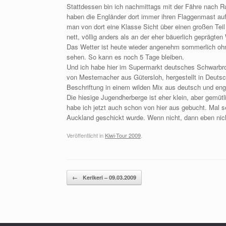
Stattdessen bin ich nachmittags mit der Fähre nach Ru
haben die Engländer dort immer ihren Flaggenmast auf
man von dort eine Klasse Sicht über einen großen Teil 
nett, völlig anders als an der eher bäuerlich geprägten
Das Wetter ist heute wieder angenehm sommerlich ohn
sehen. So kann es noch 5 Tage bleiben.
Und ich habe hier im Supermarkt deutsches Schwarbro
von Mestemacher aus Gütersloh, hergestellt in Deutsch
Beschriftung in einem wilden Mix aus deutsch und engl
Die hiesige Jugendherberge ist eher klein, aber gemüt
habe ich jetzt auch schon von hier aus gebucht. Mal
Auckland geschickt wurde. Wenn nicht, dann eben nic
Veröffentlicht in
Kiwi-Tour 2009
.
Beitragsnavigation
←
Kerikeri – 09.03.2009