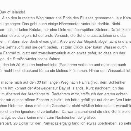
Bay of Islands!
en. Also den kürzesten Weg runter ans Ende des Flusses genommen, laut Kart
u gelangen. Das geht auch einige Höhenmeter runter bis dorthin. Nicht
da ist keine Brücke, nur eine Linie von überspülten Steinen. Da ich kein
 oben einzusteigen, ist der erste Versuch, die Schuhe auszuziehen und das
en mir dann aber doch etwas glatt. Also wird das Gepäck abgemacht und an
die Sehnsucht und sie geht baden. Ist zum Glück aber kaum Wasser durch
m Fahrrad zu glatt und zwischenzeitlich auch etwas tiefer, so dass ich das
e, die Straße wieder hochzufahren.
, den ich 20 Minuten hochschiebe (Radfahren verboten und meistens auch
ür recht beeindruckend für so ein kleines Flüsschen. Hinter den Wasserfall ist
d mache mich auf den 33 km langen Weg nach Paihia (inkl. dem Schlenker
ach 16 km kommt der Abzweiger zur Bay of Islands. Kurz nachdem ich das
5 m Abstand der Autofahrer zu Radfahrern wirbt, treffe ich den ersten echten
r mir durchs offene Fenster zublökt, ich hätte gefälligst auf der weißen Linie
hen hinterher, dass mich sein Geschwätz nicht wirklich interessiert, woraufhi
hrend ich ihn ignorierend vorbeifahre. Da war anscheinend die eine Gehirnzelle
chäftigt, so dass keine mehr zum Nachdenken übrig blieb.
rspart. 20 Dollar für den Parkspaziergang fand ich etwas übertrieben, so seh