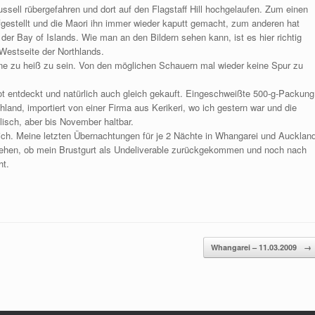
ssell rübergefahren und dort auf den Flagstaff Hill hochgelaufen. Zum einen
gestellt und die Maori ihn immer wieder kaputt gemacht, zum anderen hat
der Bay of Islands. Wie man an den Bildern sehen kann, ist es hier richtig
 Westseite der Northlands.
e zu heiß zu sein. Von den möglichen Schauern mal wieder keine Spur zu
t entdeckt und natürlich auch gleich gekauft. Eingeschweißte 500-g-Packung
land, importiert von einer Firma aus Kerikeri, wo ich gestern war und die
isch, aber bis November haltbar.
lich. Meine letzten Übernachtungen für je 2 Nächte in Whangarei und Aucklan
 sehen, ob mein Brustgurt als Undeliverable zurückgekommen und noch nach
ht.
Whangarei – 11.03.2009
→