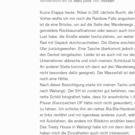
Veröffentlicht am
10. März 2009
von
Thorsten
Kurze Etappe heute. Rüber in DIE nächste Bucht, die 
Vorher wollte ich mir noch die Rainbow Falls anguck
ist da eine Brücke, um auf die Seite des Wanderwegs z
gemeldete Rückbaumaßnahmen oder warum auch immer – 
Lust habe, die Straße wieder hochzufahren, um weiter
Rad mit Gepäck durchzuschieben. Die Steine erschein
Ufer zurückgeworfen. Eine Tasche überkommt jedoch 
den Deckel reingelaufen. Leider ist es auch mit nur de
Unternehmen abbreche und mich meinem Schicksal füg
An anderer Stelle komme ich dann auf den Wanderweg
nicht besonders dafür geeignet). Der Wasserfall ist daf
noch eine Höhle.
Nach dieser Besichtigung starte ich meinen Tacho un
nach Waitangi). Der SH ist zunächst gut befahren, n
nette Schild fotografiert habe, dass für ansehnliche 1,
Pisser (Kennzeichen OF hätte mich nicht gewundert), de
zu fahren. Ich schicke ihm ein nettes Bla-Bla-Handzeic
er links ranfährt und mir irgendwas anderes zuruft, wä
mit Autofahren, die andere mit Blödsinn erzählen bes
Das Treaty House in Waitangi habe ich mir dann doch e
haben mich die Einzelheiten auch nicht interessiert.